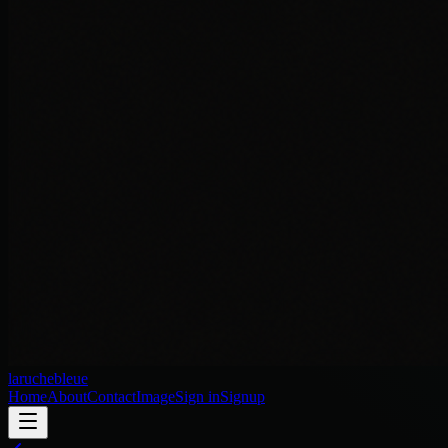
laruchebleue
Home
About
Contact
Image
Sign in
Signup