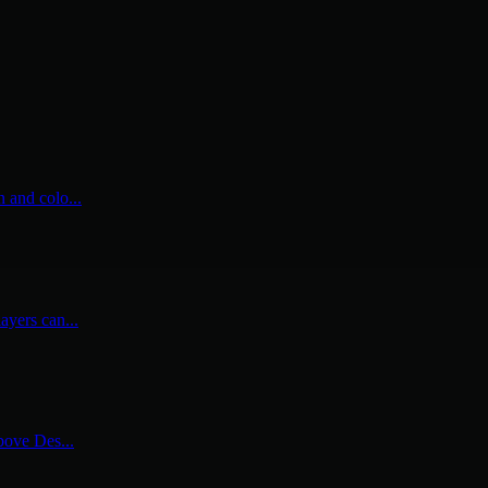
n and colo...
ayers can...
above Des...