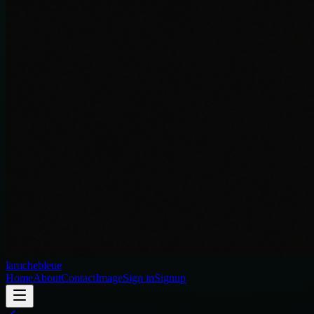
laruchebleue
Home
About
Contact
Image
Sign in
Signup